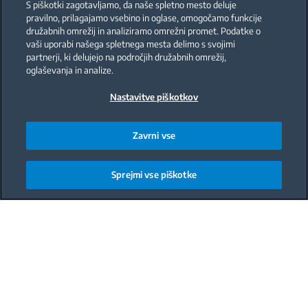
S piškotki zagotavljamo, da naše spletno mesto deluje
pravilno, prilagajamo vsebino in oglase, omogočamo funkcije
družabnih omrežij in analiziramo omrežni promet. Podatke o
vaši uporabi našega spletnega mesta delimo s svojimi
partnerji, ki delujejo na področjih družabnih omrežij,
oglaševanja in analize.
Nastavitve piškotkov
Zavrni vse
Sprejmi vse piškotke
Main content starts here